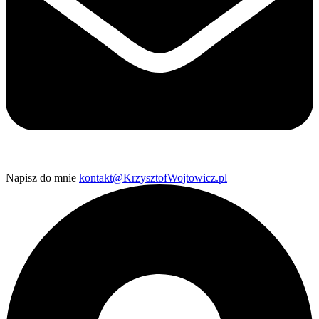
Napisz do mnie
kontakt@KrzysztofWojtowicz.pl